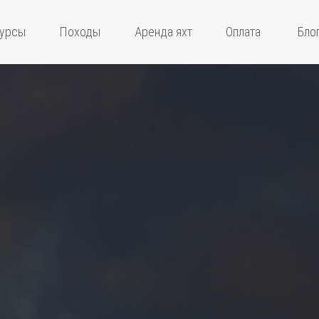
урсы
Походы
Аренда яхт
Оплата
Бло